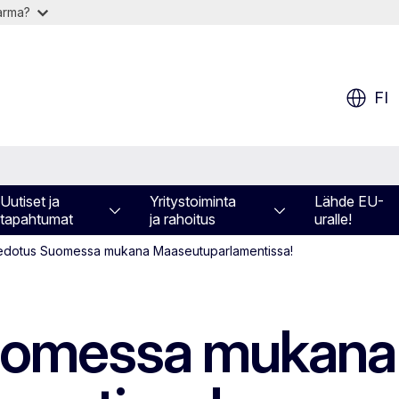
varma?
FI
Uutiset ja
Yritystoiminta
Lähde EU-
tapahtumat
ja rahoitus
uralle!
iedotus Suomessa mukana Maaseutuparlamentissa!
uomessa mukana