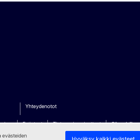
Yhteydenotot
be
ther
ikoima
Evästeet
Tietosuojaperiaatteet
Oikeudellin
ja evästeiden
Hyväksy kaikki evästeet