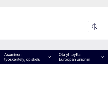
Hae
Hae
Asuminen,
Ota yhteyttä
työskentely, opiskelu
Euroopan unioniin