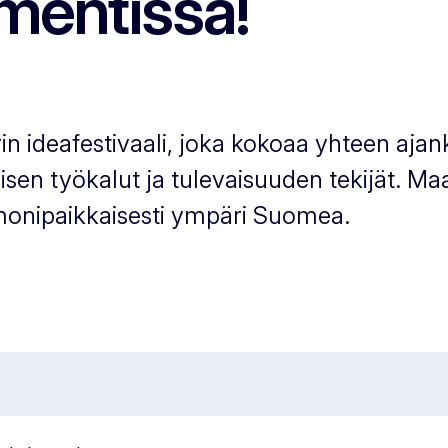
mentissa!
 ideafestivaali, joka kokoaa yhteen ajan
en työkalut ja tulevaisuuden tekijät. Ma
 monipaikkaisesti ympäri Suomea.