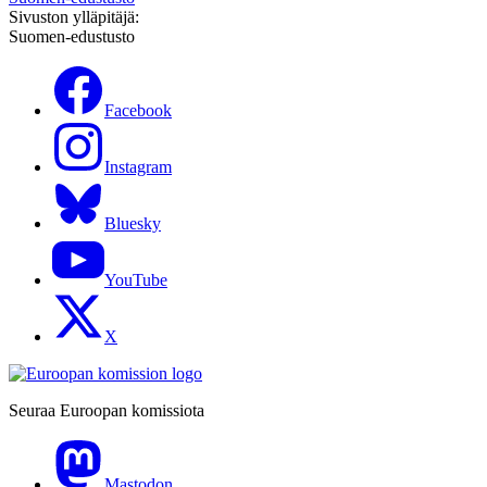
Sivuston ylläpitäjä:
Suomen-edustusto
Facebook
Instagram
Bluesky
YouTube
X
Seuraa Euroopan komissiota
Mastodon