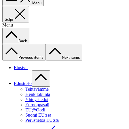
Menu
Sulje
Menu
Back
Previous items
Next items
Etusivu
Edustusto
Tehtävämme
Henkilökunta
Yhteystiedot
Eurooppasali
EU@Oodi
Suomi EU:ssa
Perustietoa EU:sta