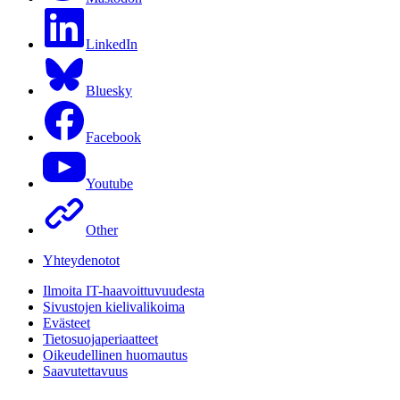
LinkedIn
Bluesky
Facebook
Youtube
Other
Yhteydenotot
Ilmoita IT-haavoittuvuudesta
Sivustojen kielivalikoima
Evästeet
Tietosuojaperiaatteet
Oikeudellinen huomautus
Saavutettavuus