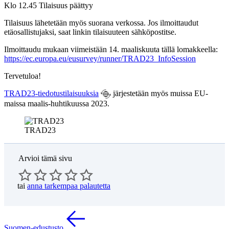
Klo 12.45 Tilaisuus päättyy
Tilaisuus lähetetään myös suorana verkossa. Jos ilmoittaudut
etäosallistujaksi, saat linkin tilaisuuteen sähköpostitse.
Ilmoittaudu mukaan viimeistään 14. maaliskuuta tällä lomakkeella:
https://ec.europa.eu/eusurvey/runner/TRAD23_InfoSession
Tervetuloa!
TRAD23-tiedotustilaisuuksia
järjestetään myös muissa EU-
maissa maalis-huhtikuussa 2023.
TRAD23
Arvioi tämä sivu
tai
anna tarkempaa palautetta
Suomen-edustusto