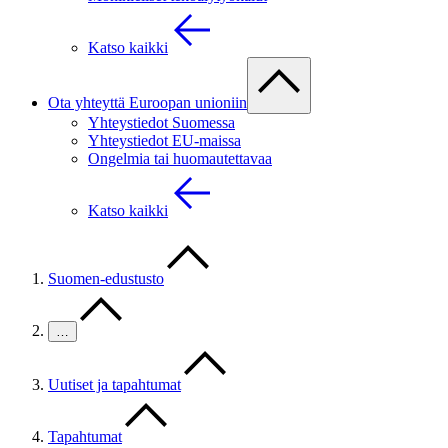
Katso kaikki
Ota yhteyttä Euroopan unioniin
Yhteystiedot Suomessa
Yhteystiedot EU-maissa
Ongelmia tai huomautettavaa
Katso kaikki
Suomen-edustusto
…
Uutiset ja tapahtumat
Tapahtumat