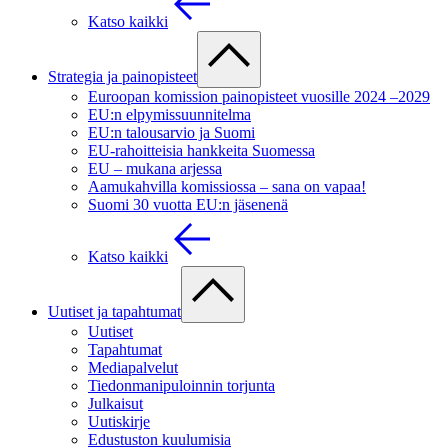
Katso kaikki
Strategia ja painopisteet
Euroopan komission painopisteet vuosille 2024 –2029
EU:n elpymissuunnitelma
EU:n talousarvio ja Suomi
EU-rahoitteisia hankkeita Suomessa
EU – mukana arjessa
Aamukahvilla komissiossa – sana on vapaa!
Suomi 30 vuotta EU:n jäsenenä
Katso kaikki
Uutiset ja tapahtumat
Uutiset
Tapahtumat
Mediapalvelut
Tiedonmanipuloinnin torjunta
Julkaisut
Uutiskirje
Edustuston kuulumisia