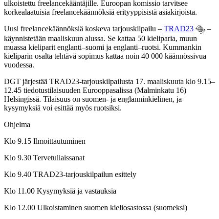
ulkoistettu freelancekääntäjille. Euroopan komissio tarvitsee
korkealaatuisia freelancekäännöksiä erityyppisistä asiakirjoista.
Uusi freelancekäännöksiä koskeva tarjouskilpailu –
TRAD23
–
käynnistetään maaliskuun alussa. Se kattaa 50 kieliparia, muun
muassa kieliparit englanti–suomi ja englanti–ruotsi. Kummankin
kieliparin osalta tehtävä sopimus kattaa noin 40 000 käännössivua
vuodessa.
DGT järjestää TRAD23-tarjouskilpailusta 17. maaliskuuta klo 9.15–
12.45 tiedotustilaisuuden Eurooppasalissa (Malminkatu 16)
Helsingissä. Tilaisuus on suomen- ja englanninkielinen, ja
kysymyksiä voi esittää myös ruotsiksi.
Ohjelma
Klo 9.15 Ilmoittautuminen
Klo 9.30 Tervetuliaissanat
Klo 9.40 TRAD23-tarjouskilpailun esittely
Klo 11.00 Kysymyksiä ja vastauksia
Klo 12.00 Ulkoistaminen suomen kieliosastossa (suomeksi)