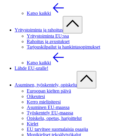
Katso kaikki
Yritystoiminta ja rahoitus
Yritystoiminta EU:ssa
Rahoitus ja avustukset
Tarjouskilpailut ja hankintasopimukset
Katso kaikki
Lähde EU-uralle!
Asuminen, työskentely, opiskelu
Euroopan kielten päivä
Oikeutesi
Kerro mielipiteesi
Asuminen EU-maassa
Työskentely EU-maassa
Opiskelu, opetus, harjoittelut
Kielet
EU tarvitsee suomalaisia osaajia
Monikieliset tekoälytyökalut