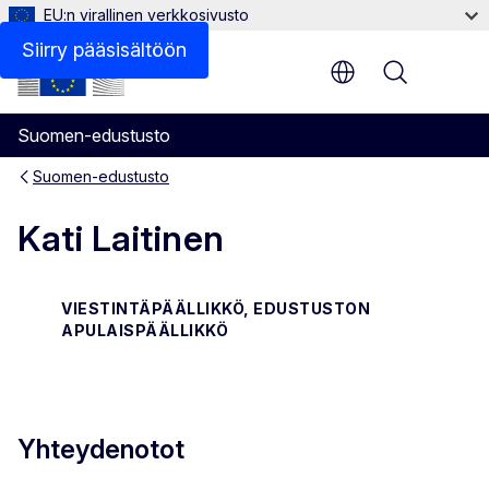
EU:n virallinen verkkosivusto
Siirry pääsisältöön
Menu
Suomen-edustusto
Suomen-edustusto
Kati Laitinen
VIESTINTÄPÄÄLLIKKÖ, EDUSTUSTON
APULAISPÄÄLLIKKÖ
Yhteydenotot