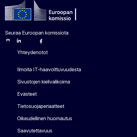
Seuraa Euroopan komissiota
Mastodon
LinkedIn
Bluesky
Facebook
Youtube
Other
Yhteydenotot
Ilmoita IT-haavoittuvuudesta
Sivustojen kielivalikoima
Evästeet
Tietosuojaperiaatteet
Oikeudellinen huomautus
Saavutettavuus